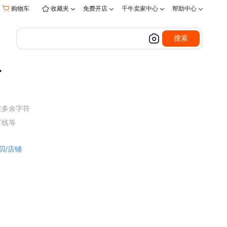


购物车
收藏夹
免费开店
千牛卖家中心
帮助中心




搜索
…
在多余字符
下线等
贝/店铺